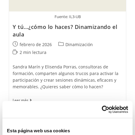
Fuente: IL3-UB
Y tú…¿cómo lo haces? Dinamizando el
aula
Publicación
Categoría
febrero de 2026
Dinamización
de
de
Tiempo
2 min lectura
la
la
de
entrada:
entrada:
lectura:
Sandra Marín y Elisenda Porras, consultoras de
formación, comparten algunos trucos para activar la
participación y crear sesiones dinámicas, eficaces y
memorables. ¿Quieres saber cómo lo hacen?
Y
Leer más
tú…
¿cómo
lo
haces?
Dinamizando
el
Esta página web usa cookies
aula