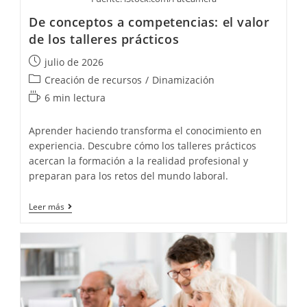
De conceptos a competencias: el valor
de los talleres prácticos
Publicación
julio de 2026
de
Categoría
Creación de recursos
/
Dinamización
la
de
Tiempo
6 min lectura
entrada:
la
de
entrada:
lectura:
Aprender haciendo transforma el conocimiento en
experiencia. Descubre cómo los talleres prácticos
acercan la formación a la realidad profesional y
preparan para los retos del mundo laboral.
De
Leer más
conceptos a
competencias:
el
valor
de los
talleres prácticos