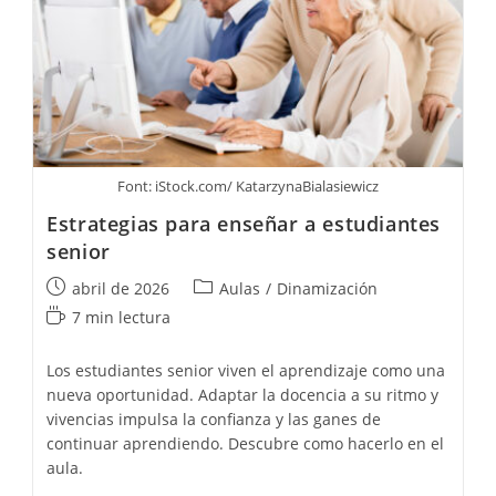
Font: iStock.com/ KatarzynaBialasiewicz
Estrategias para enseñar a estudiantes
senior
Publicación
Categoría
abril de 2026
Aulas
/
Dinamización
de
de
Tiempo
7 min lectura
la
la
de
entrada:
entrada:
lectura:
Los estudiantes senior viven el aprendizaje como una
nueva oportunidad. Adaptar la docencia a su ritmo y
vivencias impulsa la confianza y las ganes de
continuar aprendiendo. Descubre como hacerlo en el
aula.