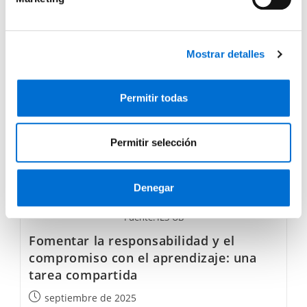
d
e
Multiculturalidad
Leer más
c
en
las
Mostrar detalles
o
aulas:
n
una
oportunidad
s
de
Permitir todas
e
aprendizaje
n
t
Permitir selección
i
m
i
Denegar
e
Fuente: IL3-UB
n
t
Fomentar la responsabilidad y el
o
compromiso con el aprendizaje: una
tarea compartida
Publicación
septiembre de 2025