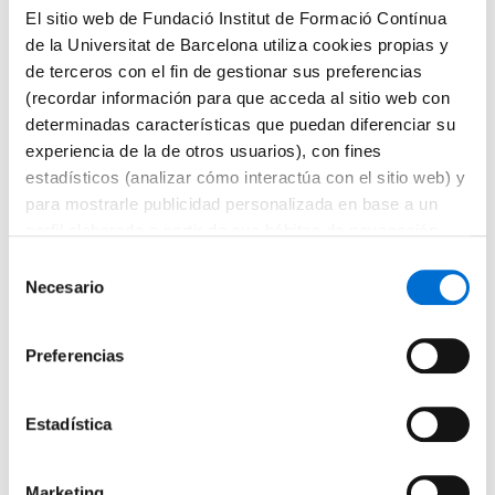
El sitio web de Fundació Institut de Formació Contínua
de la Universitat de Barcelona utiliza cookies propias y
de terceros con el fin de gestionar sus preferencias
(recordar información para que acceda al sitio web con
determinadas características que puedan diferenciar su
experiencia de la de otros usuarios), con fines
estadísticos (analizar cómo interactúa con el sitio web) y
para mostrarle publicidad personalizada en base a un
Fuente: iStock.com/PeterPencil
perfil elaborado a partir de sus hábitos de navegación
Multiculturalidad en las aulas: una
(por ejemplo, páginas visitadas). Para obtener más
S
oportunidad de aprendizaje
información sobre las cookies puede consultar la
Necesario
e
Política de cookies
del sitio web.
Publicación
Categoría
enero de 2026
Aulas
/
Dinamización
l
de
de
Tiempo
2 min lectura
e
Preferencias
la
la
de
c
entrada:
entrada:
lectura:
La diversidad cultural y lingüística está presente en
c
las aulas y, cuando se gestiona como una
i
Estadística
oportunidad de inclusión, favorece el trabajo
ó
colaborativo y las competencias transversales. ¡Lee
n
más!
Marketing