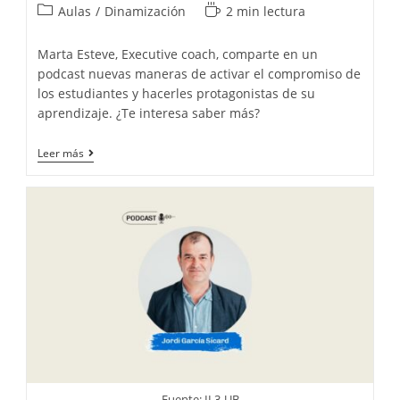
de
Categoría
Tiempo
Aulas
/
Dinamización
2 min lectura
la
de
de
entrada:
la
lectura:
Marta Esteve, Executive coach, comparte en un
entrada:
podcast nuevas maneras de activar el compromiso de
los estudiantes y hacerles protagonistas de su
aprendizaje. ¿Te interesa saber más?
Fomentar
Leer más
la
responsabilidad
y
el
compromiso
con
el
aprendizaje:
una
tarea
compartida
Fuente: IL3-UB