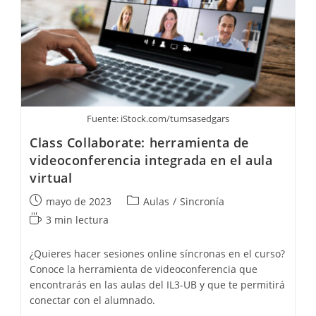
Fuente: iStock.com/tumsasedgars
Class Collaborate: herramienta de
videoconferencia integrada en el aula
virtual
Publicación
Categoría
mayo de 2023
Aulas
/
Sincronía
de
de
Tiempo
3 min lectura
la
la
de
entrada:
entrada:
lectura:
¿Quieres hacer sesiones online síncronas en el curso?
Conoce la herramienta de videoconferencia que
encontrarás en las aulas del IL3-UB y que te permitirá
conectar con el alumnado.