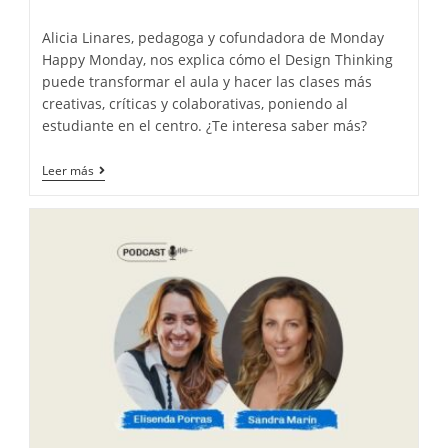
la
la
de
entrada:
entrada:
lectura:
Alicia Linares, pedagoga y cofundadora de Monday
Happy Monday, nos explica cómo el Design Thinking
puede transformar el aula y hacer las clases más
creativas, críticas y colaborativas, poniendo al
estudiante en el centro. ¿Te interesa saber más?
Design
Leer más
Thinking
en
el
aula:
ideas
y
buenas
prácticas
para
la
docencia
presencial