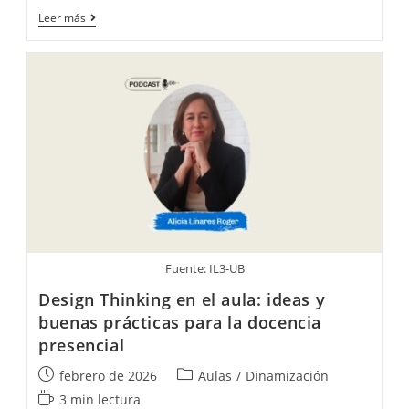
Estrategias para
Leer más
enseñar
a
estudiantes
senior
Fuente: IL3-UB
Design Thinking en el aula: ideas y
buenas prácticas para la docencia
presencial
Publicación
Categoría
febrero de 2026
Aulas
/
Dinamización
de
de
Tiempo
3 min lectura