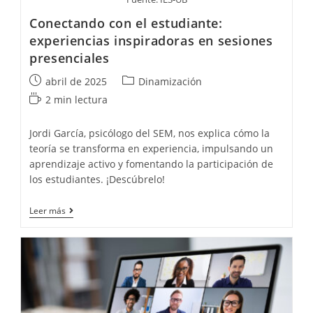
Conectando con el estudiante:
experiencias inspiradoras en sesiones
presenciales
Publicación
Categoría
abril de 2025
Dinamización
de
de
Tiempo
2 min lectura
la
la
de
entrada:
entrada:
lectura:
Jordi García, psicólogo del SEM, nos explica cómo la
teoría se transforma en experiencia, impulsando un
aprendizaje activo y fomentando la participación de
los estudiantes. ¡Descúbrelo!
Conectando
Leer más
con
el
estudiante:
experiencias
inspiradoras
en
sesiones
presenciales