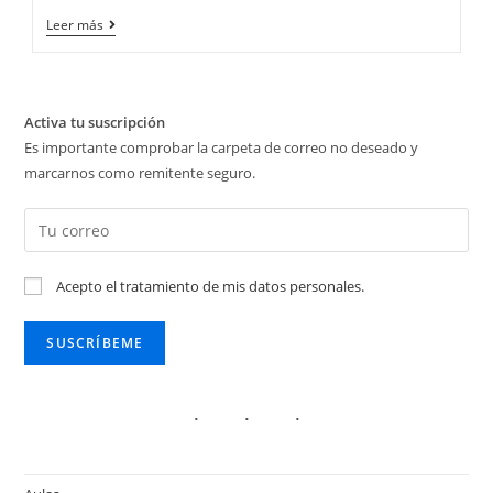
Class
Leer más
Collaborate:
herramienta
de
videoconferencia
integrada
Activa tu suscripción
en
Es importante comprobar la carpeta de correo no deseado y
el
aula
marcarnos como remitente seguro.
virtual
Acepto el tratamiento de mis datos personales.