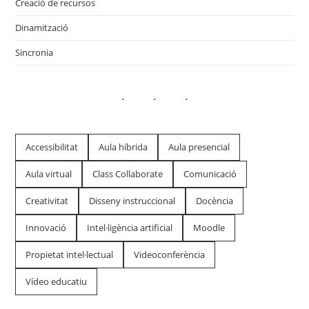
Creació de recursos
Dinamització
Sincronia
Accessibilitat
Aula híbrida
Aula presencial
Aula virtual
Class Collaborate
Comunicació
Creativitat
Disseny instruccional
Docència
Innovació
Intel·ligència artificial
Moodle
Propietat intel·lectual
Videoconferència
Vídeo educatiu