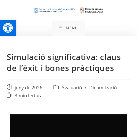
Obre la barra d'eines
MENU
Simulació significativa: claus
de l’èxit i bones pràctiques
juny de 2026
Avaluació
/
Dinamització
3 min lectura