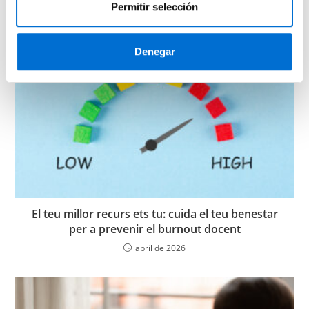
t
Permitir selección
i
m
i
Denegar
e
n
t
o
El teu millor recurs ets tu: cuida el teu benestar
per a prevenir el burnout docent
abril de 2026