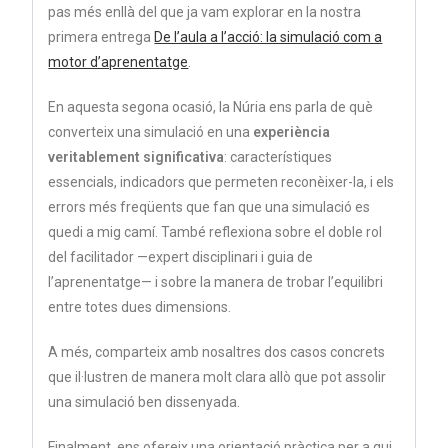
pas més enllà del que ja vam explorar en la nostra
primera entrega
De l’aula a l’acció: la simulació com a
motor d’aprenentatge
.
En aquesta segona ocasió, la Núria ens parla de què
converteix una simulació en una
experiència
veritablement significativa
: característiques
essencials, indicadors que permeten reconèixer-la, i els
errors més freqüents que fan que una simulació es
quedi a mig camí. També reflexiona sobre el doble rol
del facilitador —expert disciplinari i guia de
l’aprenentatge— i sobre la manera de trobar l’equilibri
entre totes dues dimensions.
A més, comparteix amb nosaltres dos casos concrets
que il·lustren de manera molt clara allò que pot assolir
una simulació ben dissenyada.
Finalment, ens ofereix una orientació pràctica per a qui