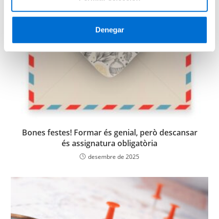
i
m
i
Denegar
e
n
t
o
Bones festes! Formar és genial, però descansar
és assignatura obligatòria
desembre de 2025