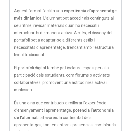
Aquest format facilita una
experiència d’aprenentatge
més dinàmica
. L’alumnat pot accedir als continguts al
seu ritme, revisar materials quan ho necessiti i
interactuar-hi de manera activa. A més, el disseny del
portafoli pot a adaptar-se a diferents estils i
necessitats d’aprenentatge, trencant amb l’estructura
lineal tradicional.
El portafoli digital també pot incloure espais per a la
participació dels estudiants, com fòrums o activitats
col·laboratives, promovent una actitud més activa i
implicada.
És una eina que contribueix a millorar l’experiència
d’ensenyament i aprenentatge,
potencia l’autonomia
de l’alumnat
i afavoreix la continuïtat dels
aprenentatges, tant en entorns presencials com híbrids