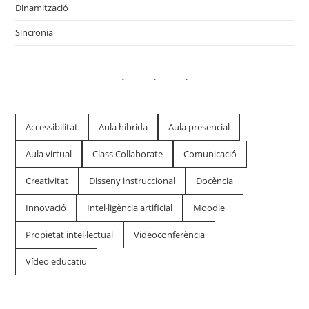
Dinamització
Sincronia
Accessibilitat
Aula híbrida
Aula presencial
Aula virtual
Class Collaborate
Comunicació
Creativitat
Disseny instruccional
Docència
Innovació
Intel·ligència artificial
Moodle
Propietat intel·lectual
Videoconferència
Vídeo educatiu