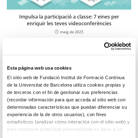
Impulsa la participació a classe: 7 eines per
enriquir les teves videoconferències
maig de 2025
Esta página web usa cookies
El sitio web de Fundació Institut de Formació Contínua
de la Universitat de Barcelona utiliza cookies propias y
de terceros con el fin de gestionar sus preferencias
(recordar información para que acceda al sitio web con
determinadas características que puedan diferenciar su
experiencia de la de otros usuarios), con fines
Simulació significativa: claus de l’èxit i bones
estadísticos (analizar cómo interactúa con el sitio web) y
pràctiques
para mostrarle publicidad personalizada en base a un
perfil elaborado a partir de sus hábitos de navegación
juny de 2026